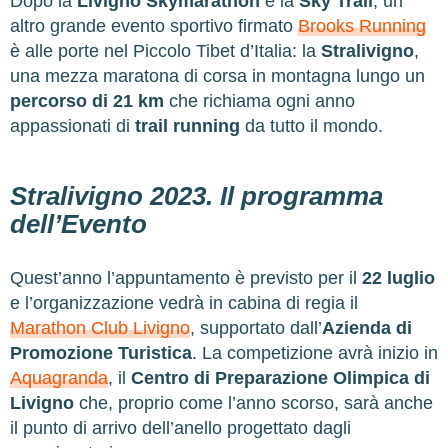
Dopo la
Livigno Skymarathon
e la
Sky Trail
, un
altro grande evento sportivo firmato
Brooks Running
è alle porte nel Piccolo Tibet d’Italia: la
Stralivigno
,
una mezza maratona di corsa in montagna lungo un
percorso di 21 km
che richiama ogni anno
appassionati di
trail running
da tutto il mondo.
Stralivigno 2023. Il programma
dell’Evento
Quest’anno l’appuntamento è previsto per il
22 luglio
e l’organizzazione vedrà in cabina di regia il
Marathon Club Livigno
, supportato dall’
Azienda di
Promozione Turistica
. La competizione avrà inizio in
Aquagranda
, il
Centro di Preparazione Olimpica di
Livigno
che, proprio come l’anno scorso, sarà anche
il punto di arrivo dell’anello progettato dagli